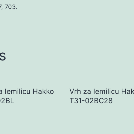
, 703.
s
a lemilicu Hakko
Vrh za lemilicu Ha
02BL
T31-02BC28