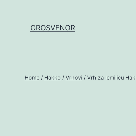
Skip
to
content
GROSVENOR
Home
/
Hakko
/
Vrhovi
/ Vrh za lemilicu Hak