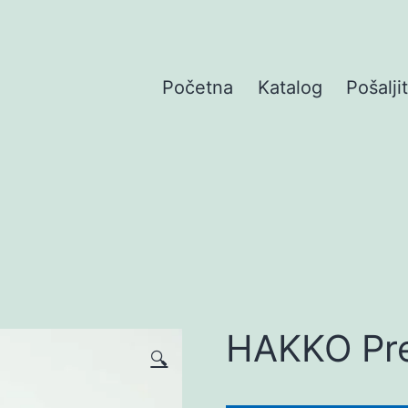
Početna
Katalog
Pošalji
HAKKO Pref
🔍