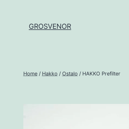
Skip
to
content
GROSVENOR
Home
/
Hakko
/
Ostalo
/ HAKKO Prefilter