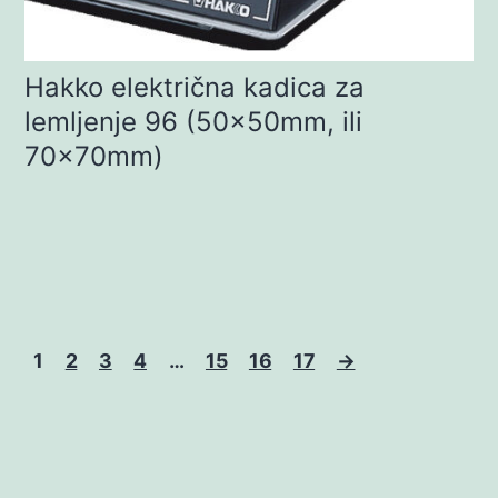
Hakko električna kadica za
lemljenje 96 (50x50mm, ili
70x70mm)
1
2
3
4
…
15
16
17
→