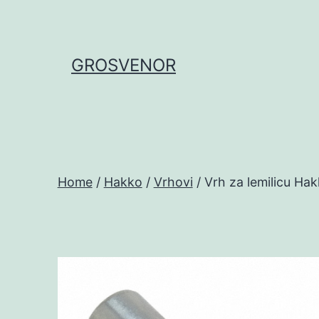
Skip
to
content
GROSVENOR
Home
/
Hakko
/
Vrhovi
/ Vrh za lemilicu Ha