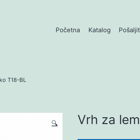
Početna
Katalog
Pošalji
kko T18-BL
Vrh za lem
🔍