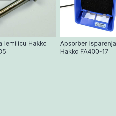
a lemilicu Hakko
Apsorber isparenj
D5
Hakko FA400-17