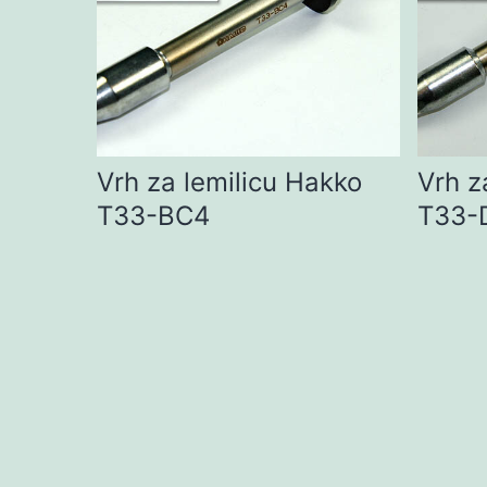
Vrh za lemilicu Hakko
Vrh z
T33-BC4
T33-