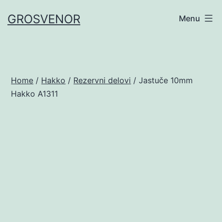
Skip
GROSVENOR
Menu
to
content
Home
/
Hakko
/
Rezervni delovi
/ Jastuče 10mm
Hakko A1311