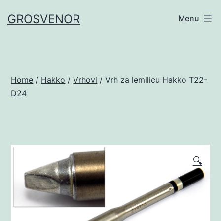
Skip
GROSVENOR
Menu
to
content
Home
/
Hakko
/
Vrhovi
/ Vrh za lemilicu Hakko T22-
D24
🔍