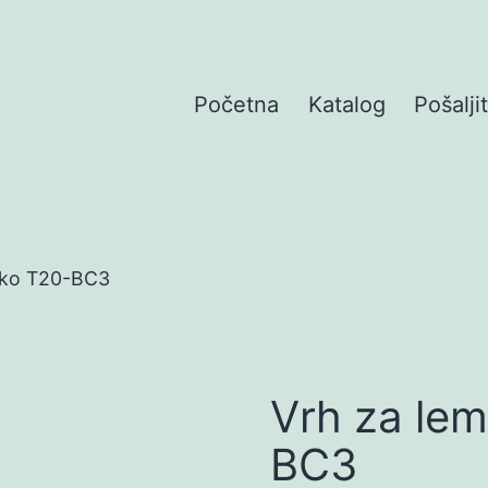
Početna
Katalog
Pošalji
akko T20-BC3
Vrh za lem
BC3