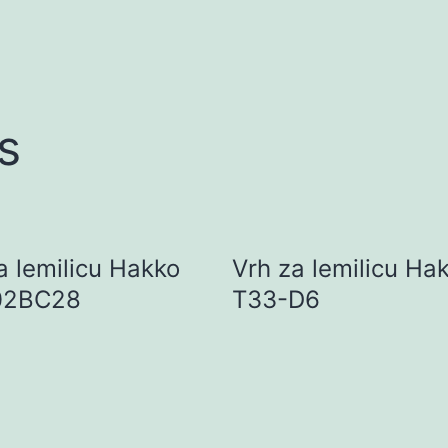
s
a lemilicu Hakko
Vrh za lemilicu Ha
02BC28
T33-D6