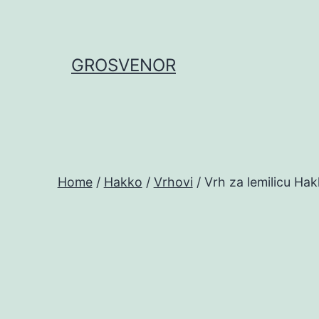
Skip
to
content
GROSVENOR
Home
/
Hakko
/
Vrhovi
/ Vrh za lemilicu H