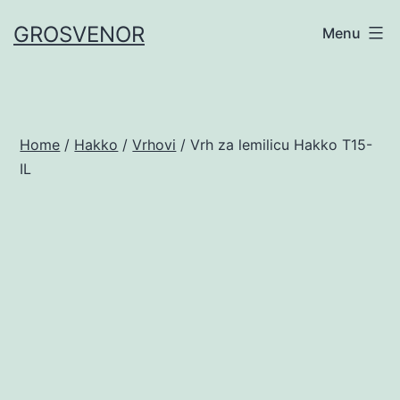
Skip
GROSVENOR
Menu
to
content
Home
/
Hakko
/
Vrhovi
/ Vrh za lemilicu Hakko T15-
IL