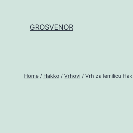
Skip
to
content
GROSVENOR
Home
/
Hakko
/
Vrhovi
/ Vrh za lemilicu Ha