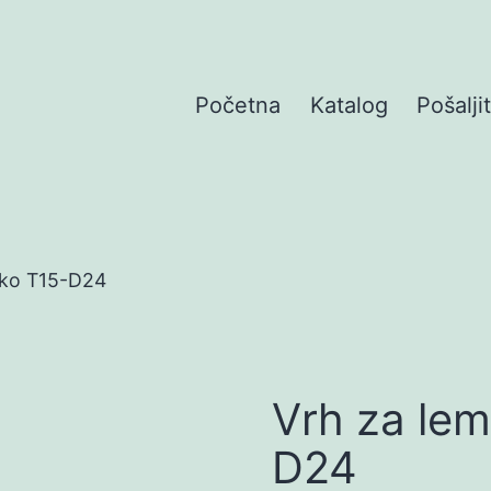
Početna
Katalog
Pošalji
kko T15-D24
Vrh za lem
D24