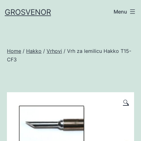
Skip
GROSVENOR
Menu
to
content
Home
/
Hakko
/
Vrhovi
/ Vrh za lemilicu Hakko T15-
CF3
🔍