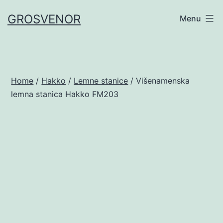
Skip
GROSVENOR
Menu
to
content
Home
/
Hakko
/
Lemne stanice
/ Višenamenska
lemna stanica Hakko FM203