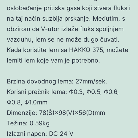
oslobađanje pritiska gasa koji stvara fluks i
na taj način suzbija prskanje. Međutim, s
obzirom da V-utor izlaže fluks spoljnjem
vazduhu, lem se ne može dugo čuvati.
Kada koristite lem sa HAKKO 375, možete
lemiti lem koje vam je potrebno.
Brzina dovodnog lema: 27
mm/sek.
Korisni prečnik lema: Φ0.3, Φ0.5, Φ0.6,
Φ0.8, Φ1.0mm
Dimenzije: 78(Š)×98(V)×56(D)
mm
Težina: 0.59kg
Izlazni napon: DC 24 V