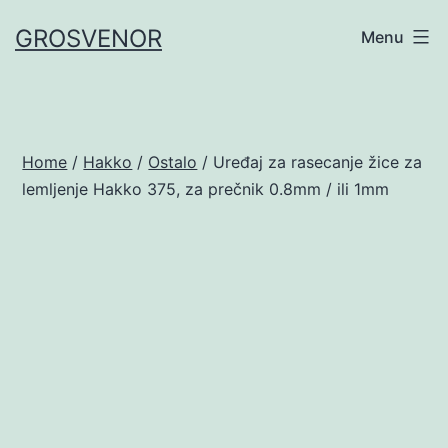
Skip
GROSVENOR
Menu
to
content
Home
/
Hakko
/
Ostalo
/ Uređaj za rasecanje žice za
lemljenje Hakko 375, za prečnik 0.8mm / ili 1mm