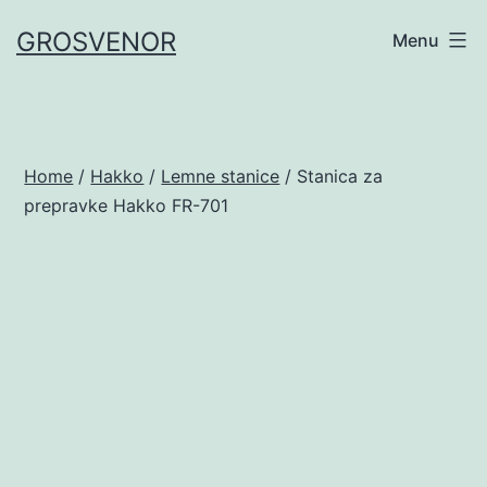
Skip
GROSVENOR
Menu
to
content
Home
/
Hakko
/
Lemne stanice
/ Stanica za
prepravke Hakko FR-701