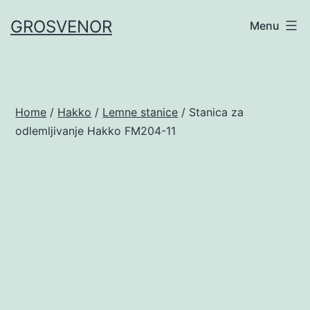
Skip
GROSVENOR
Menu
to
content
Home
/
Hakko
/
Lemne stanice
/ Stanica za
odlemljivanje Hakko FM204-11