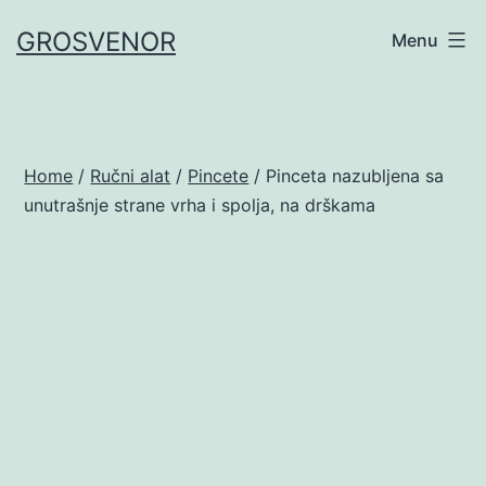
Skip
GROSVENOR
Menu
to
content
Home
/
Ručni alat
/
Pincete
/ Pinceta nazubljena sa
unutrašnje strane vrha i spolja, na drškama