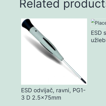
Related product
ESD s
užleb
ESD odvijač, ravni, PG1-
3 D 2.5x75mm