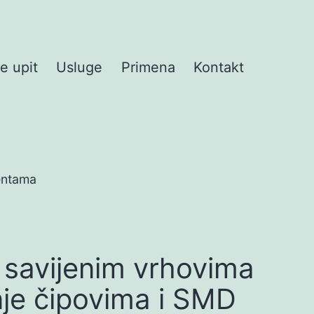
te upit
Usluge
Primena
Kontakt
entama
 savijenim vrhovima
je čipovima i SMD