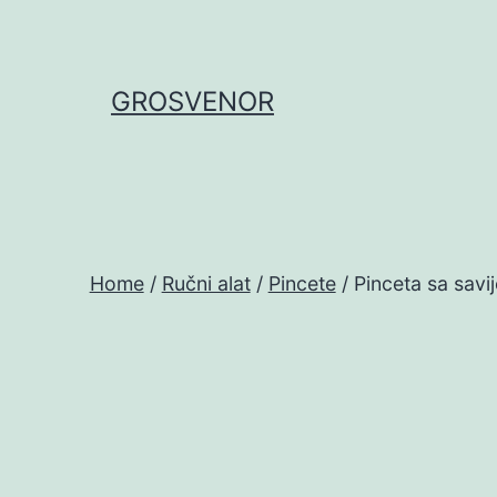
Skip
to
content
GROSVENOR
Home
/
Ručni alat
/
Pincete
/ Pinceta sa sav