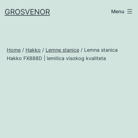
Skip
GROSVENOR
Menu
to
content
Home
/
Hakko
/
Lemne stanice
/ Lemna stanica
Hakko FX888D | lemilica visokog kvaliteta