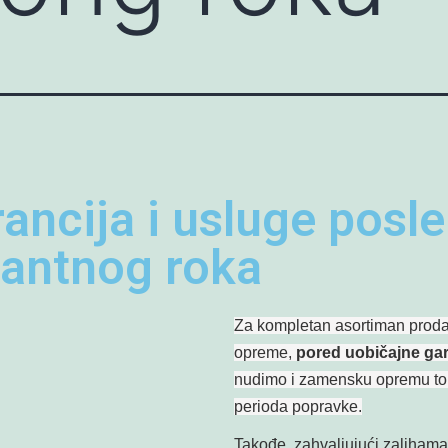
ancija i usluge posle
rantnog roka
Za kompletan asortiman proda
opreme,
pored uobičajne gar
nudimo i zamensku opremu t
perioda popravke.
Takođe, zahvaljujući zalihama