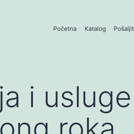
Početna
Katalog
Pošalji
ja i uslug
ong roka