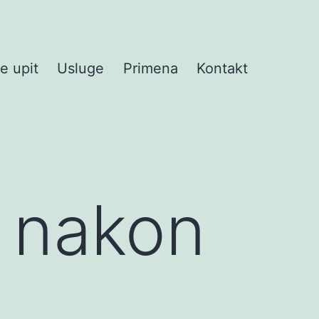
te upit
Usluge
Primena
Kontakt
e nakon