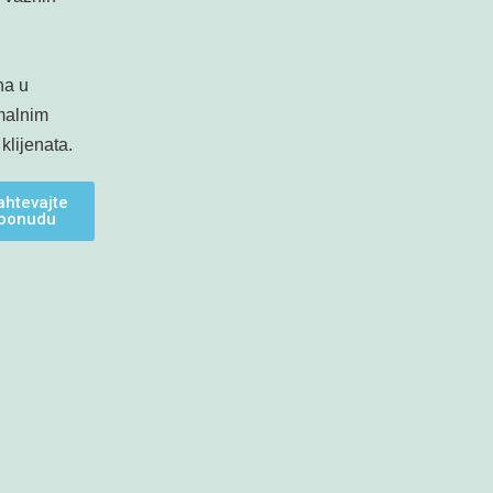
n
na u
malnim
klijenata.
ahtevajte
ponudu