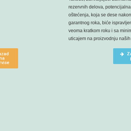
rezervnih delova, potencijalna
oštećenja, koja se dese nako
garantnog roka, biće ispravlje
veoma kratkom roku i sa mini
uticajem na proizvodnju naših 
azad
Z
na
rvise