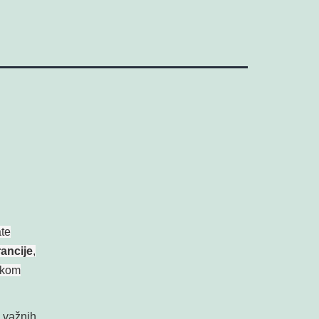
te
ancije
,
okom
 važnih