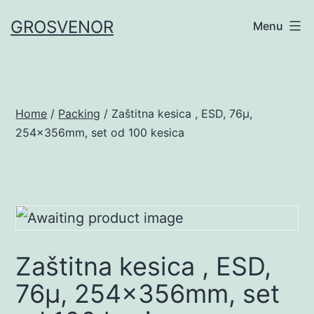
Skip
GROSVENOR
Menu
to
content
Home
/
Packing
/ Zaštitna kesica , ESD, 76µ,
254x356mm, set od 100 kesica
Zaštitna kesica , ESD,
76µ, 254x356mm, set