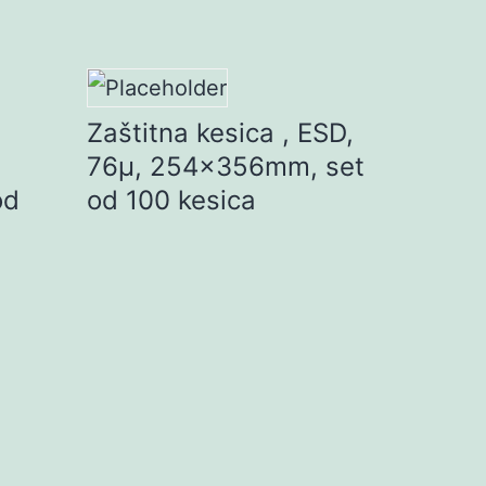
Zaštitna kesica , ESD,
76µ, 254x356mm, set
od
od 100 kesica