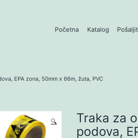
Početna
Katalog
Pošalji
dova, EPA zona, 50mm x 66m, žuta, PVC
Traka za 
🔍
podova, E