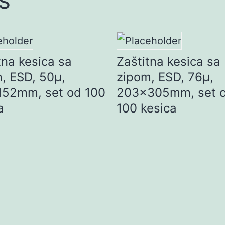
tna kesica sa
Zaštitna kesica sa
, ESD, 50µ,
zipom, ESD, 76µ,
152mm, set od 100
203x305mm, set 
a
100 kesica