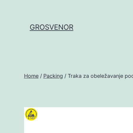
Skip
to
content
GROSVENOR
Home
/
Packing
/ Traka za obeležavanje po