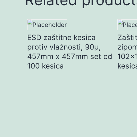
ESD zaštitne kesica
Zašti
protiv vlažnosti, 90µ,
zipom
457mm x 457mm set od
102x
100 kesica
kesic