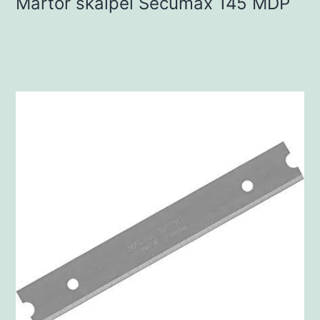
Martor skalpel Secumax 145 MDP