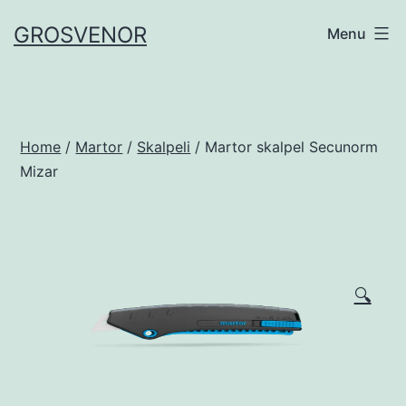
Skip
GROSVENOR
Menu
to
content
Home
/
Martor
/
Skalpeli
/ Martor skalpel Secunorm
Mizar
🔍