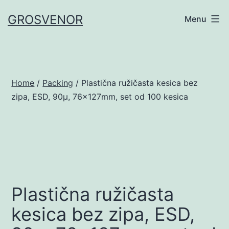
Skip
GROSVENOR
Menu
to
content
Home
/
Packing
/ Plastična ružičasta kesica bez
zipa, ESD, 90µ, 76x127mm, set od 100 kesica
Plastična ružičasta
kesica bez zipa, ESD,