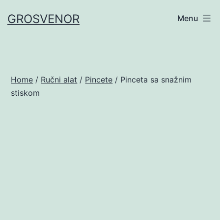
Skip
GROSVENOR
Menu
to
content
Home
/
Ručni alat
/
Pincete
/ Pinceta sa snažnim
stiskom