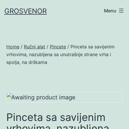
Skip
GROSVENOR
Menu
to
content
Home
/
Ručni alat
/
Pincete
/ Pinceta sa savijenim
vrhovima, nazubljena sa unutrašnje strane vrha i
spolja, na drškama
Pinceta sa savijenim
vrhovima, nazubljena