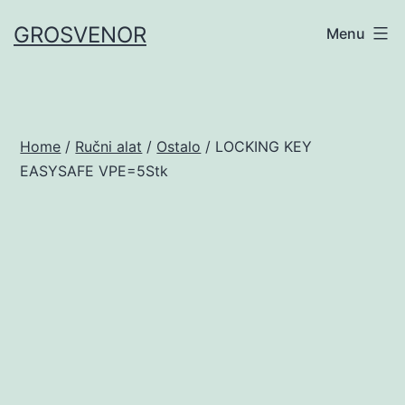
Skip
GROSVENOR
Menu
to
content
Home
/
Ručni alat
/
Ostalo
/ LOCKING KEY
EASYSAFE VPE=5Stk