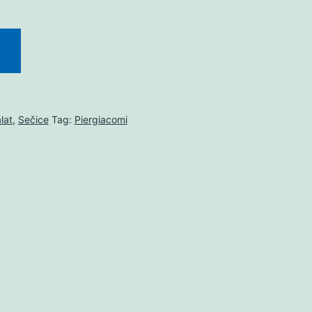
lat
,
Sečice
Tag:
Piergiacomi