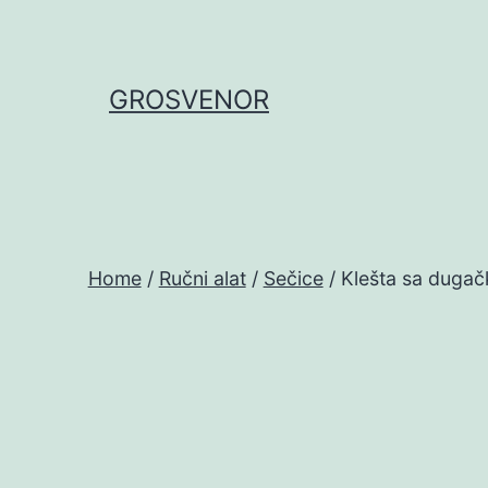
Skip
to
content
GROSVENOR
Home
/
Ručni alat
/
Sečice
/ Klešta sa dugač