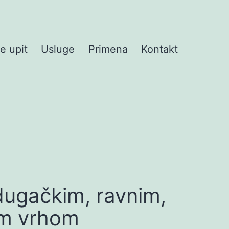
te upit
Usluge
Primena
Kontakt
dugačkim, ravnim,
im vrhom