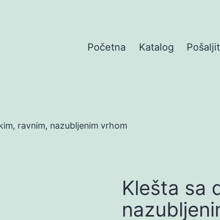
Početna
Katalog
Pošalji
kim, ravnim, nazubljenim vrhom
Klešta sa 
nazubljen