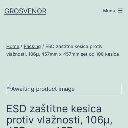
Skip
GROSVENOR
Menu
to
content
Home
/
Packing
/ ESD zaštitne kesica protiv
vlažnosti, 106µ, 457mm x 457mm set od 100 kesica
ESD zaštitne kesica
protiv vlažnosti, 106µ,