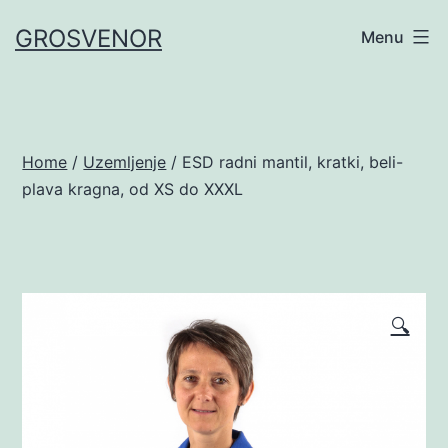
Skip
GROSVENOR
Menu
to
content
Home
/
Uzemljenje
/ ESD radni mantil, kratki, beli-
plava kragna, od XS do XXXL
🔍