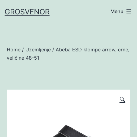
Skip
GROSVENOR
Menu
to
content
Home
/
Uzemljenje
/ Abeba ESD klompe arrow, crne,
veličine 48-51
🔍