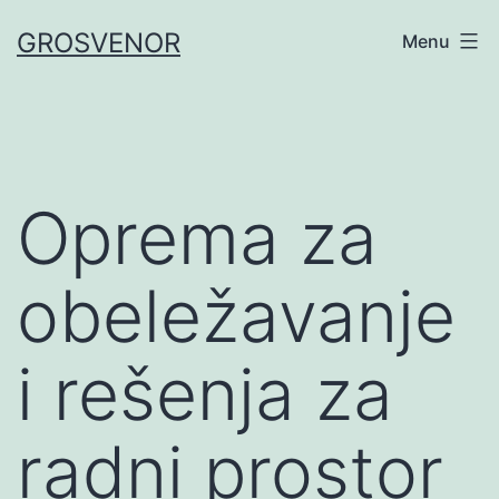
GROSVENOR
Menu
Oprema za
obeležavanje
i rešenja za
radni prostor