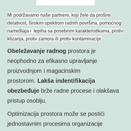
Mi podržavamo naše partnere, koji žele da prošire
delatnost, širokim spektrom radnih površina, pomoćnog
nameštaja i tepiha sa posebnim karakteristikama, protiv
klizanja, protiv zamora ili protiv kontaminacije.
Obeležavanje radnog
prostora je
neophodno za efikasno upravljanje
proizvodnjom i magacinskim
prostorom.
Lakša indentifikacija
obezbeđuje
brže radne procese i olakšava
pristup osoblju.
Optimizacija prostora može se postići
jednostavnim procesima organizacije