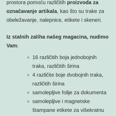
prostora pomoću različitih
proizvoda za
označavanje artikala
, kao što su trake za
obeležavanje, nalepnice, etikete i skeneri.
Iz stalnih zaliha našeg magacina, nudimo
Vam
:
16 različitih boja jednobojnih
traka, različitih širina
4 različite boje dvobojnih traka,
različitih širina
samolepljive folije za dokumenta
samolepljive i magnetske
štampane etikete za višekratnu